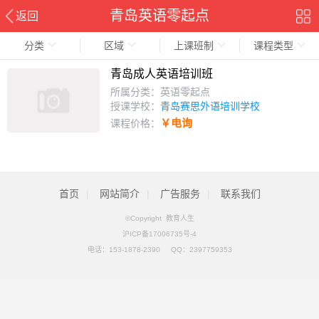
青岛英语零起点
返回
分类
区域
上课班制
课程类型
青岛成人英语培训班
所属分类：英语零起点
授课学校：
青岛赛思外语培训学校
￥电询
课程价格：
首页
|
网站简介
|
广告服务
|
联系我们
©Copyright 教育人生
沪ICP备17006735号-4
电话：
153-1878-2390
QQ：
2397759353